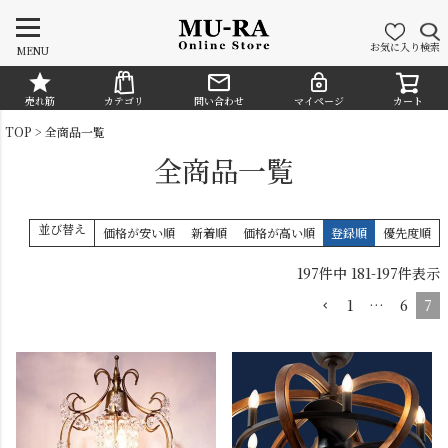
お気に入り
検索
MENU
売れ筋
カテゴリ
問い合わせ
マイページ
カート
CATEGORY
TOP
全商品一覧
全商品一覧
並び替え
価格が安い順
新着順
価格が高い順
登録順
優先度順
197
件中
181
-
197
件表示
1
…
6
7
シャンデリア
ペンダントライト