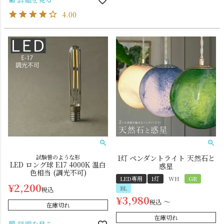
4.00
試験管のような形
1灯 ペンダントライト 天然石と
LED ロング球 E17 4000K 温白
惑星
色相当 (調光不可)
LED専用
1灯
WH
GR
¥
2,200
BL
税込
¥
3,980
〜
税込
在庫切れ
在庫切れ