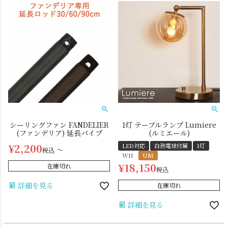
電球
雑貨
シーリングファン FANDELIER
1灯 テーブルランプ Lumiere
SNS
(ファンデリア) 延長パイプ
(ルミエール)
¥
2,200
LED対応
白熱電球付属
1灯
〜
税込
WH
UM
¥
18,150
在庫切れ
税込
詳細を見る
在庫切れ
詳細を見る