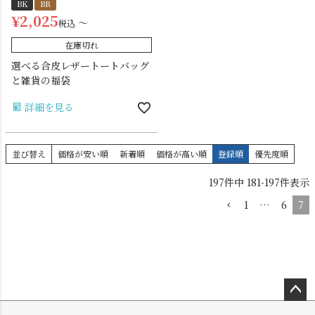
BK
BR
¥
2,025
〜
税込
在庫切れ
選べる合皮レザートートバッグ
と雑貨の福袋
詳細を見る
並び替え
価格が安い順
新着順
価格が高い順
登録順
優先度順
197
件中
181
-
197
件表示
1
…
6
7
ペー