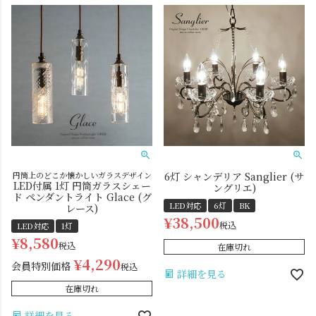
円筒上のどこか懐かしいガラスデザイン
6灯 シャンデリア Sanglier (サ
LED付属 1灯 円筒ガラスシェー
ングリエ)
ド ペンダントライト Glace (グ
LED対応
6灯
BK
レース)
¥
38,500
税込
LED対応
1灯
¥
8,580
税込
在庫切れ
¥
4,290
会員特別価格
税込
詳細を見る
在庫切れ
詳細を見る