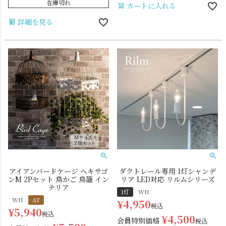
在庫切れ
カートに入れる
詳細を見る
アイアンバードケージ ヘキサゴ
ダクトレール専用 1灯シャンデ
ンM 2Pセット 鳥かご 鳥籠 イン
リア LED対応 リルムシリーズ
テリア
1灯
WH
WH
AT
¥
4,950
税込
¥
5,940
税込
¥
4,500
会員特別価格
税込