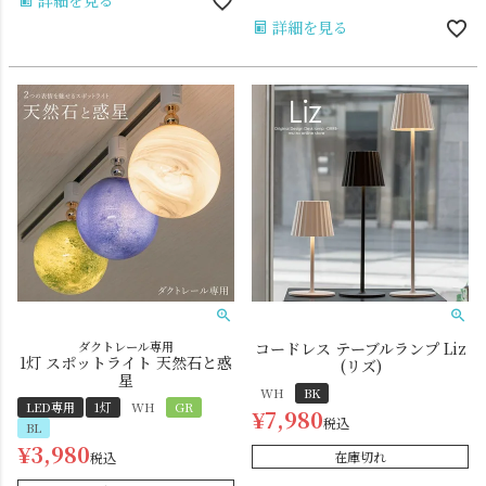
詳細を見る
詳細を見る
ダクトレール専用
コードレス テーブルランプ Liz
1灯 スポットライト 天然石と惑
(リズ)
星
WH
BK
LED専用
1灯
WH
GR
¥
7,980
税込
BL
¥
3,980
在庫切れ
税込