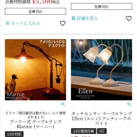
¥
5,500
会員特別価格
税込
在庫切れ
在庫切れ
詳細を見る
カートに入れる
ドラマ「岸辺露伴は動かない」にて使用
タッチセンサー テーブルランプ
されました
Ellen (エレン) アンティークホ
プーリー式 テーブルランプ
ワイト
Marnie (マーニー)
LED電球付属
1灯
LED対応