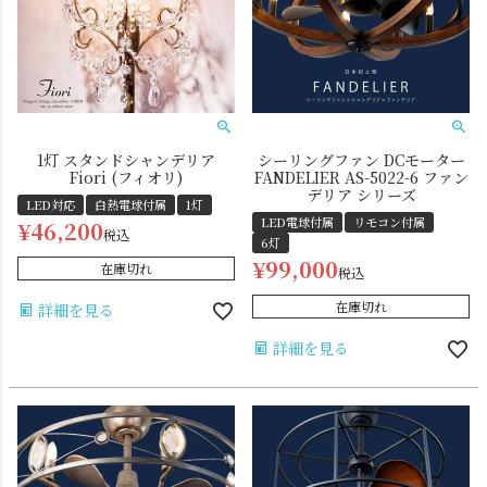
1灯 スタンドシャンデリア
シーリングファン DCモーター
Fiori (フィオリ)
FANDELIER AS-5022-6 ファン
ダクトレール
テーブルランプ
デリア シリーズ
LED対応
白熱電球付属
1灯
LED電球付属
リモコン付属
¥
46,200
税込
6灯
¥
99,000
在庫切れ
税込
在庫切れ
詳細を見る
詳細を見る
フロアライト
ブラケットライト