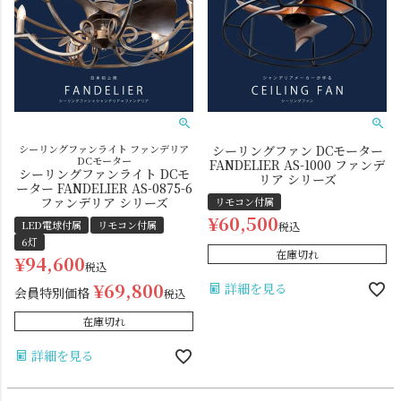
シーリングファンライト ファンデリア
シーリングファン DCモーター
DCモーター
FANDELIER AS-1000 ファンデ
シーリングライト
シーリングファン
シーリングファンライト DCモ
リア シリーズ
ーター FANDELIER AS-0875-6
ファンデリア シリーズ
リモコン付属
¥
60,500
LED電球付属
リモコン付属
税込
6灯
在庫切れ
¥
94,600
税込
¥
69,800
詳細を見る
会員特別価格
税込
在庫切れ
詳細を見る
ステンドグラス
照明パーツ