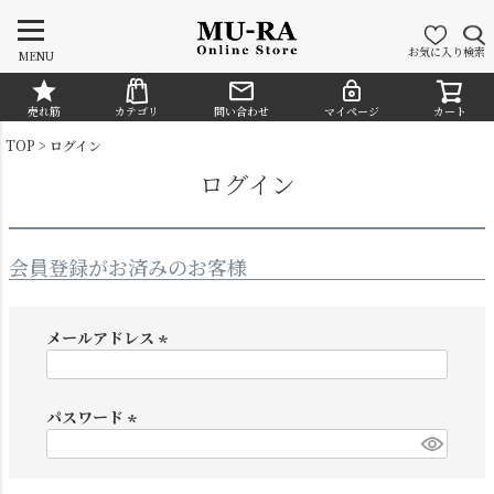
お気に入り
検索
MENU
売れ筋
カテゴリ
問い合わせ
マイページ
カート
CATEGORY
TOP
ログイン
ログイン
会員登録がお済みのお客様
メールアドレス
(
必
須
パスワード
シャンデリア
ペンダントライト
)
(
必
須