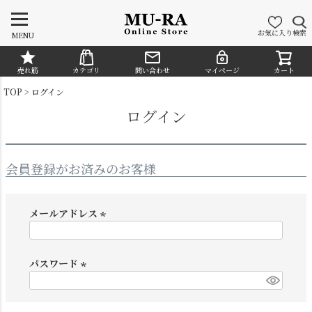
お気に入り
検索
MENU
売れ筋
カテゴリ
問い合わせ
マイページ
カート
CATEGORY
TOP
ログイン
ログイン
会員登録がお済みのお客様
メールアドレス
(
必
須
パスワード
シャンデリア
ペンダントライト
)
(
必
須