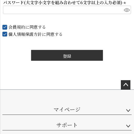
パスワード(大文字小文字を組み合わせて6文字以上の入力必須)
(
必
須
会員規約
に同意する
)
個人情報保護方針
に同意する
登録
ペー
ジト
ップ
マイページ
へ
サポート