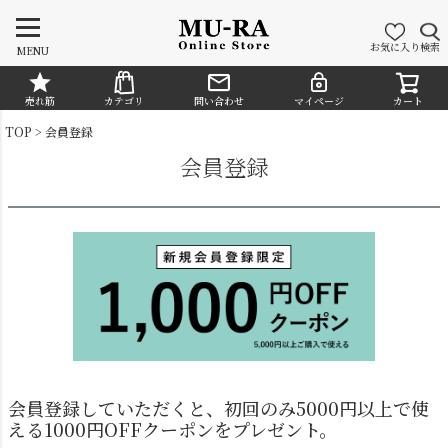
お気に入り
検索
MENU
売れ筋
カテゴリ
問い合わせ
マイページ
カート
CATEGORY
TOP
会員登録
会員登録
シャンデリア
ペンダントライト
会員登録していただくと、初回のみ5000円以上で使
える
1000円OFFクーポン
をプレゼント。