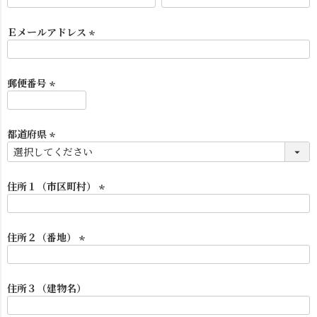
(
必
須
Ｅメールアドレス
)
(
必
須
郵便番号
)
(
必
須
都道府県
シーリングライト
シーリングファン
)
(
必
須
住所１（市区町村）
)
(
必
須
住所２（番地）
)
(
必
須
住所３（建物名）
)
ステンドグラス
照明パーツ