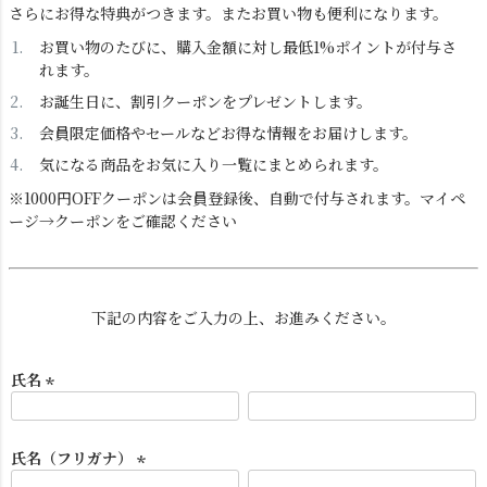
さらにお得な特典がつきます。またお買い物も便利になります。
お買い物のたびに、購入金額に対し最低1%ポイントが付与さ
れます。
お誕生日に、割引クーポンをプレゼントします。
会員限定価格やセールなどお得な情報をお届けします。
気になる商品をお気に入り一覧にまとめられます。
ダクトレール
テーブルランプ
※1000円OFFクーポンは会員登録後、自動で付与されます。マイペ
ージ→クーポンをご確認ください
下記の内容をご入力の上、お進みください。
氏名
(
必
フロアライト
ブラケットライト
須
氏名（フリガナ）
)