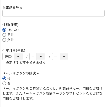
お電話番号
(
必
須
性別(任意)
)
指定なし
男性
女性
電球
雑貨
生年月日(任意)
SNS
※設定すると変更できません
メールマガジンの購読
可
(
否
必
メールマガジンをご購読いただくと、新製品やセール情報をお届け
須
します。またメールマガジン限定クーポンやプレゼントなどお得な
)
情報をお届けします。