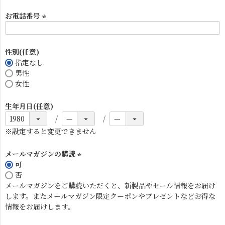
お電話番号
(
必
須
性別(任意)
)
指定なし
男性
女性
電球
雑貨
生年月日(任意)
SNS
※設定すると変更できません
メールマガジンの購読
可
(
否
必
メールマガジンをご購読いただくと、新製品やセール情報をお届け
須
します。またメールマガジン限定クーポンやプレゼントなどお得な
)
情報をお届けします。