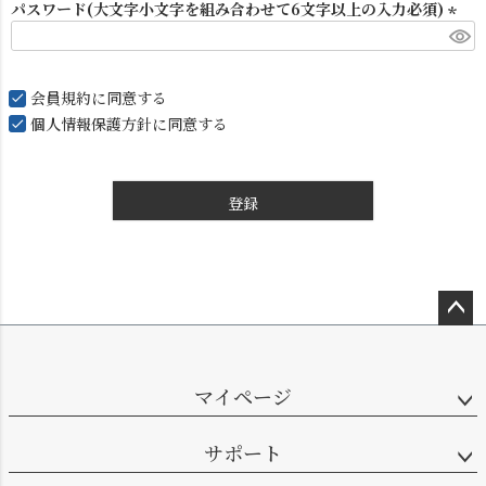
パスワード(大文字小文字を組み合わせて6文字以上の入力必須)
(
必
須
会員規約
に同意する
)
個人情報保護方針
に同意する
登録
ペー
ジト
ップ
マイページ
へ
サポート