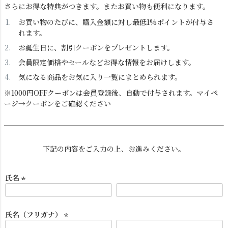
さらにお得な特典がつきます。またお買い物も便利になります。
お買い物のたびに、購入金額に対し最低1%ポイントが付与さ
れます。
お誕生日に、割引クーポンをプレゼントします。
会員限定価格やセールなどお得な情報をお届けします。
気になる商品をお気に入り一覧にまとめられます。
ダクトレール
テーブルランプ
※1000円OFFクーポンは会員登録後、自動で付与されます。マイペ
ージ→クーポンをご確認ください
下記の内容をご入力の上、お進みください。
氏名
(
必
フロアライト
ブラケットライト
須
氏名（フリガナ）
)