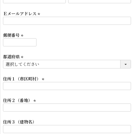
(
必
須
Ｅメールアドレス
)
(
必
須
郵便番号
)
(
必
須
都道府県
シーリングライト
シーリングファン
)
(
必
須
住所１（市区町村）
)
(
必
須
住所２（番地）
)
(
必
須
住所３（建物名）
)
ステンドグラス
照明パーツ