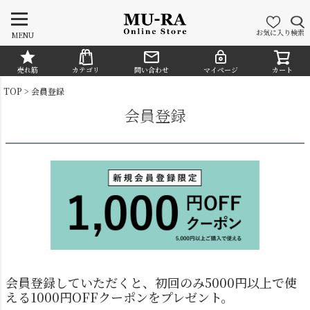
お気に入り
検索
MENU
売れ筋
カテゴリ
問い合わせ
マイページ
カート
CATEGORY
TOP
会員登録
会員登録
シャンデリア
ペンダントライト
会員登録していただくと、初回のみ5000円以上で使
える
1000円OFFクーポン
をプレゼント。