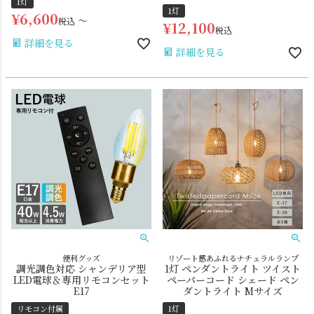
1灯
1灯
¥
6,600
〜
税込
¥
12,100
税込
詳細を見る
詳細を見る
便利グッズ
リゾート感あふれるナチュラルランプ
調光調色対応 シャンデリア型
1灯 ペンダントライト ツイスト
LED電球＆専用リモコンセット
ペーパーコード シェード ペン
E17
ダントライト Mサイズ
リモコン付属
1灯