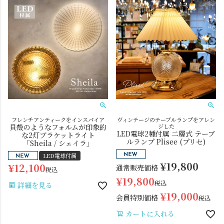
電球
雑貨
フレンチアンティークをインスパイア
ヴィンテージのテーブルランプをアレン
貝殻のようなフォルムが印象的
ジした
SNS
LED電球2種付属 二層式 テーブ
な2灯ブラケットライト
ルランプ Plisee (プリセ)
「Sheila / シェイラ」
LED電球付属
¥
19,800
¥
12,100
通常販売価格
税込
¥
19,800
税込
詳細を見る
¥
19,000
会員特別価格
税込
カートに入れる