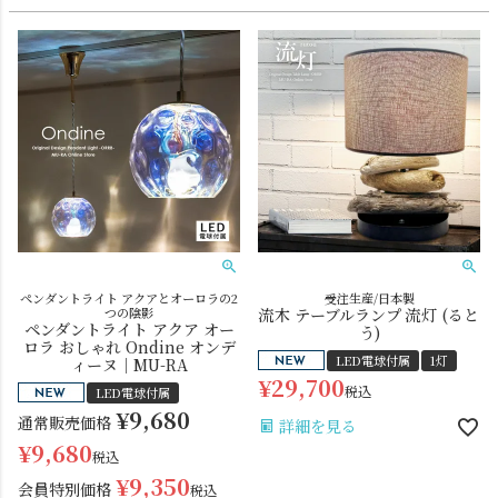
ペンダントライト アクアとオーロラの2
受注生産/日本製
つの陰影
流木 テーブルランプ 流灯 (ると
ペンダントライト アクア オー
う)
ロラ おしゃれ Ondine オンデ
LED電球付属
1灯
ィーヌ｜MU-RA
¥
29,700
税込
LED電球付属
¥
9,680
通常販売価格
詳細を見る
¥
9,680
税込
¥
9,350
会員特別価格
税込