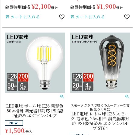
¥
2,100
¥
1,900
会員特別価格
会員特別価格
税込
税込
カートに入れる
カートに入れる
LED電球 ボール球 E26 電球色
スモークガラスで暗めのムーディーな雰
囲気つくりに
50w相当 調光器非対応 PSE認
LED電球 レトロ球 E26 スモー
証済み エジソンバルブ
ク 電球色 25w相当 調光器非対
応 PSE認証済み エジソンバル
ブ ST64
¥
1,500
税込