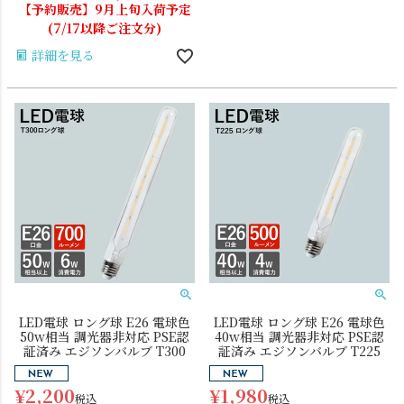
【予約販売】9月上旬入荷予定
(7/17以降ご注文分)
詳細を見る
LED電球 ロング球 E26 電球色
LED電球 ロング球 E26 電球色
50w相当 調光器非対応 PSE認
40w相当 調光器非対応 PSE認
証済み エジソンバルブ T300
証済み エジソンバルブ T225
¥
2,200
¥
1,980
税込
税込