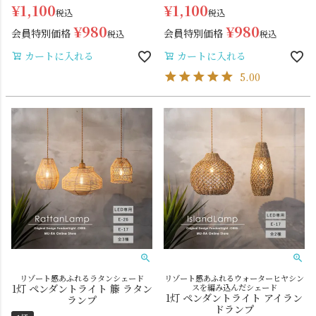
¥
1,100
¥
1,100
税込
税込
¥
980
¥
980
会員特別価格
会員特別価格
税込
税込
カートに入れる
カートに入れる
5.00
リゾート感あふれるラタンシェード
リゾート感あふれるウォーターヒヤシン
1灯 ペンダントライト 籐 ラタン
スを編み込んだシェード
1灯 ペンダントライト アイラン
ランプ
ドランプ