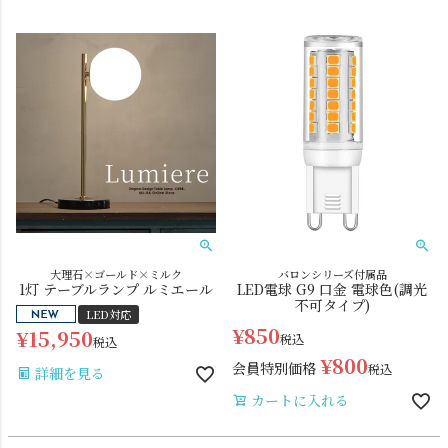
ダクトレール
テーブルランプ
大理石×ゴールド×ミルク
バロンシリーズ付属品
1灯 テーブルランプ ルミエール
LED電球 G9 口金 電球色(調光
不可タイプ)
LED対応
¥
850
¥
15,950
税込
税込
¥
800
会員特別価格
税込
詳細を見る
カートに入れる
フロアライト
ブラケットライト