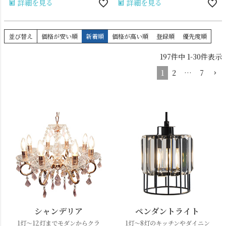
詳細を見る
詳細を見る
並び替え
価格が安い順
新着順
価格が高い順
登録順
優先度順
197
件中
1
-
30
件表示
1
2
…
7
シャンデリア
ペンダントライト
1灯～12灯までモダンからクラ
1灯～8灯のキッチンやダイニン