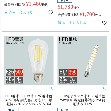
¥
1,480
会員特別価格
税込
¥
1,780
税込
カートに入れる
¥
1,700
会員特別価格
税込
カートに入れる
LED電球 レトロ球 E26 電球色
LED電球ロング球 E17 電球色
40w相当 調光器非対応 PSE認
25w相当 調光器非対応 PSE認
証済み エジソンバルブ ST64
証済み T125