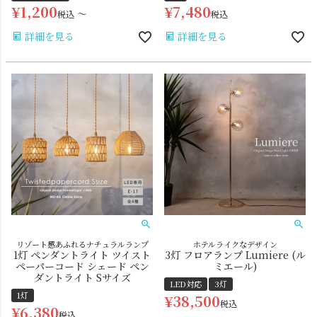
¥
1,200
¥
7,480
〜
税込
税込
詳細を見る
詳細を見る
リゾート感あふれるナチュラルランプ
ホテルライクなデザイン
1灯 ペンダントライト ツイスト
3灯 フロアランプ Lumiere (ル
ペーパーコード シェード ペン
ミエール)
ダントライト Sサイズ
LED対応
3灯
1灯
¥
38,500
税込
¥
6,380
税込