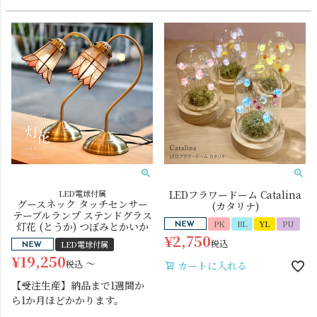
LED電球付属
LEDフラワードーム Catalina
グースネック タッチセンサー
(カタリナ)
テーブルランプ ステンドグラス
PK
BL
YL
PU
灯花 (とうか) つぼみとかいか
¥
2,750
税込
LED電球付属
¥
19,250
〜
税込
カートに入れる
【受注生産】納品まで1週間か
ら1か月ほどかかります。