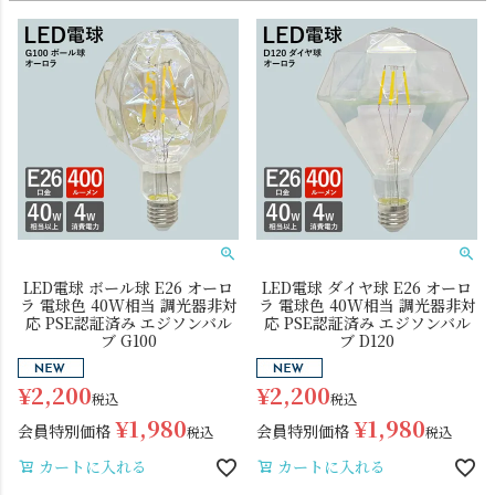
LED電球 ボール球 E26 オーロ
LED電球 ダイヤ球 E26 オーロ
ラ 電球色 40W相当 調光器非対
ラ 電球色 40W相当 調光器非対
応 PSE認証済み エジソンバル
応 PSE認証済み エジソンバル
ブ G100
ブ D120
¥
2,200
¥
2,200
税込
税込
¥
1,980
¥
1,980
会員特別価格
会員特別価格
税込
税込
カートに入れる
カートに入れる