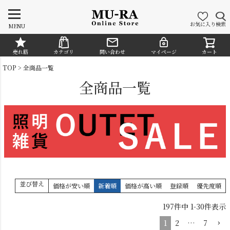
お気に入り
検索
MENU
売れ筋
カテゴリ
問い合わせ
マイページ
カート
CATEGORY
TOP
全商品一覧
全商品一覧
並び替え
価格が安い順
新着順
価格が高い順
登録順
優先度順
シャンデリア
ペンダントライト
197
件中
1
-
30
件表示
1
2
…
7