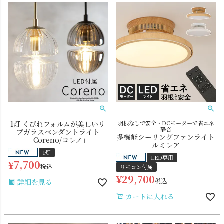
シーリングライト
シーリングファン
1灯 くびれフォルムが美しいリ
羽根なしで安全・DCモーターで省エネ
静音
ブガラスペンダントライト
多機能シーリングファンライト
「Coreno/コレノ」
ルミレア
1灯
LED専用
¥
7,700
税込
リモコン付属
¥
29,700
税込
詳細を見る
カートに入れる
ステンドグラス
照明パーツ