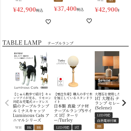
¥
37,400
¥
42,900
¥
42,900
税込
税込
税込
TABLE LAMP
テーブルランプ
【じゅん散歩で紹介】キャ
【受注生産】職人の手で木
大理石を使用した
ッツアイが光る、リモコン
を加工しているスタンドラ
1灯 大理石 テーブル
対応＆充電式コードレス
イト
ランプ セレーネ
猫のテーブルランプ
日本製 真鍮 ブナ材
(Selene)
ルミナスキャッツ
テーブルランプSサイ
Luminous Cats ア
ズ 1灯 ターリ
LED対応
ニマルシリーズ
ー/Turley
白熱電球付属
1灯
BR
WH
BK
BR
LED対応
1灯