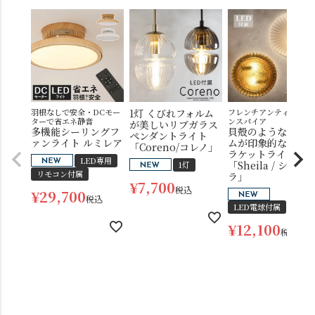
羽根なしで安全・DCモー
1灯 くびれフォルム
フレンチアンティークを
ターで省エネ静音
ンスパイア
が美しいリブガラス
多機能シーリングフ
貝殻のようなフォ
ペンダントライト
ァンライト ルミレア
ムが印象的な2灯ブ
「Coreno/コレノ」
電球
雑貨
ラケットライト
LED専用
「Sheila / シェイ
1灯
リモコン付属
ラ」
SNS
¥
7,700
税込
¥
29,700
税込
LED電球付属
¥
12,100
税込