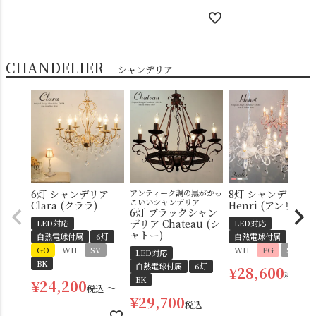
CHANDELIER
シャンデリア
6灯 シャンデリア
アンティーク調の黒がかっ
8灯 シャンデリア
こいいシャンデリア
Clara (クララ)
Henri (アンリ)
6灯 ブラックシャン
デリア Chateau (シ
LED対応
LED対応
ャトー)
白熱電球付属
6灯
白熱電球付属
8灯
GO
WH
SV
WH
PG
SV
LED対応
BK
白熱電球付属
6灯
¥
28,600
〜
税込
BK
¥
24,200
〜
税込
¥
29,700
税込