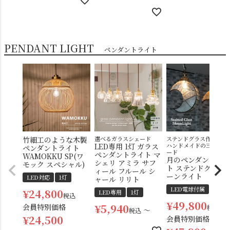
PENDANT LIGHT
ペンダントライト
竹細工のような木製
選べるガラスシェード
ステンドグラス作家によ
LED専用 1灯 ガラス
ハンドメイドの三日月シ
ペンダントライト
ード
ペンダントライト マ
WAMOKKU SP(ワ
月のペンダントラ
シェリ アミラ サフ
モック スペシャル)
ト ステンドグラス
ィール フルール シ
ーンライト
LED対応
1灯
ャール リリト
LED電球付属
1灯
¥
24,800
LED専用
1灯
税込
¥
49,800
¥
5,940
会員特別価格
税込
〜
税込
¥
24,500
会員特別価格