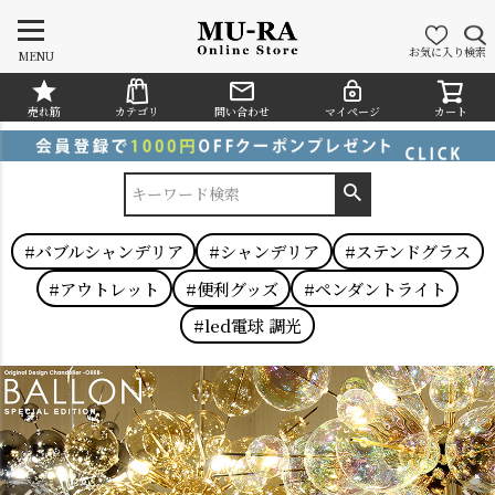
お気に入り
検索
MENU
売れ筋
カテゴリ
問い合わせ
マイページ
カート
CATEGORY
#バブルシャンデリア
#シャンデリア
#ステンドグラス
#アウトレット
#便利グッズ
#ペンダントライト
#led電球 調光
シャンデリア
ペンダントライト