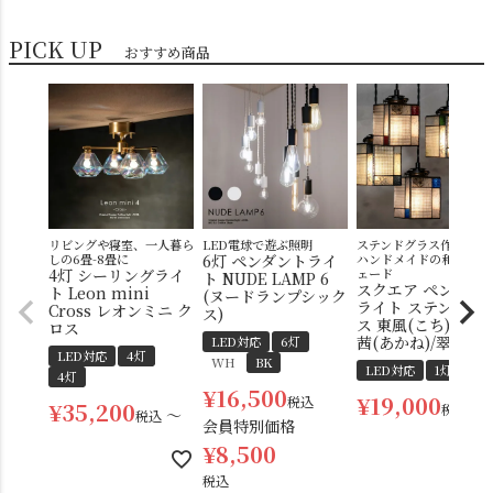
PICK UP
おすすめ商品
リビングや寝室、一人暮ら
LED電球で遊ぶ照明
ステンドグラス作家によ
しの6畳-8畳に
6灯 ペンダントライ
ハンドメイドの和モダン
4灯 シーリングライ
ェード
ト NUDE LAMP 6
スクエア ペンダン
ト Leon mini
(ヌードランプシック
ライト ステンドグ
Cross レオンミニ ク
ス)
ス 東風(こち) 四角
ロス
茜(あかね)/翠(すい
LED対応
6灯
LED対応
4灯
WH
BK
LED対応
1灯
4灯
¥
16,500
¥
19,000
税込
¥
35,200
税込
〜
税込
会員特別価格
¥
8,500
税込