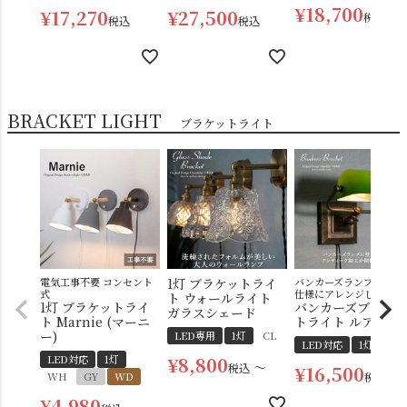
¥
18,700
¥
17,270
¥
27,500
税込
税込
税込
BRACKET LIGHT
ブラケットライト
電気工事不要 コンセント
1灯 ブラケットライ
バンカーズランプを壁掛
式
仕様にアレンジした
ト ウォールライト
1灯 ブラケットライ
バンカーズブラケッ
ガラスシェード
ト Marnie (マーニ
トライト ルアンヌ
ー)
LED専用
1灯
CL
LED対応
1灯
GR
LED対応
1灯
¥
8,800
〜
税込
¥
16,500
WH
GY
WD
税込
¥
4,980