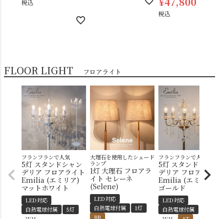
¥
47,800
税込
税込
FLOOR LIGHT
フロアライト
フランフランで人気
大理石を使用したシェード
フランフランで人気
5灯 スタンドシャン
ランプ
5灯 スタンドシャン
1灯 大理石 フロアラ
デリア フロアライト
デリア フロアライ
イト セレーネ
Emilia (エミリア)
Emilia (エミリア)
(Selene)
マットホワイト
ゴールド
LED対応
LED対応
LED対応
白熱電球付属
1灯
白熱電球付属
5灯
白熱電球付属
5灯
BR
WH
WH
AT