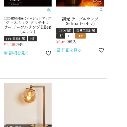
LED電球付属にバージョンアップ
調光 テーブルランプ
グースネック タッチセン
Selma (セルマ)
サー テーブルランプ Ellen
LED対応
白熱電球付属
(エレン)
1灯
CL
UM
LED電球付属
1灯
¥
6,600
税込
¥
7,480
税込
詳細を見る
詳細を見る