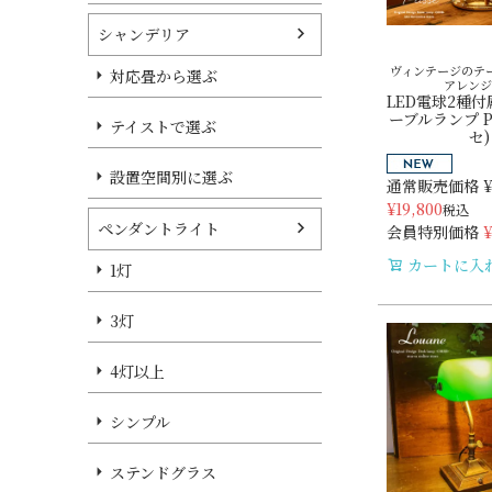
シャンデリア
ヴィンテージのテ
対応畳から選ぶ
アレンジ
LED電球2種付
ーブルランプ Pl
テイストで選ぶ
セ)
設置空間別に選ぶ
通常販売価格
¥
¥
19,800
税込
ペンダントライト
会員特別価格
¥
カートに入
1灯
3灯
4灯以上
シンプル
ステンドグラス