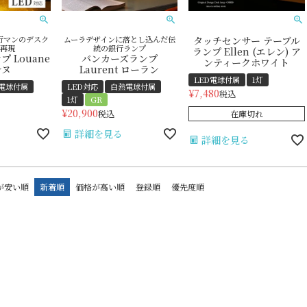
行マンのデスク
ムーラデザインに落とし込んだ伝
タッチセンサー テーブル
再現
統の銀行ランプ
ランプ Ellen (エレン) ア
 Louane
バンカーズランプ
ンティークホワイト
ンヌ
Laurent ローラン
LED電球付属
1灯
電球付属
LED対応
白熱電球付属
¥
7,480
税込
1灯
GR
¥
20,900
税込
在庫切れ
詳細を見る
詳細を見る
が安い順
新着順
価格が高い順
登録順
優先度順