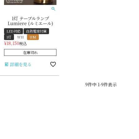
1灯 テーブルランプ
Lumiere (ルミエール)
LED対応
白熱電球付属
1灯
WH
UM
¥
18,150
税込
在庫切れ
詳細を見る
9
件中
1
-
9
件表示