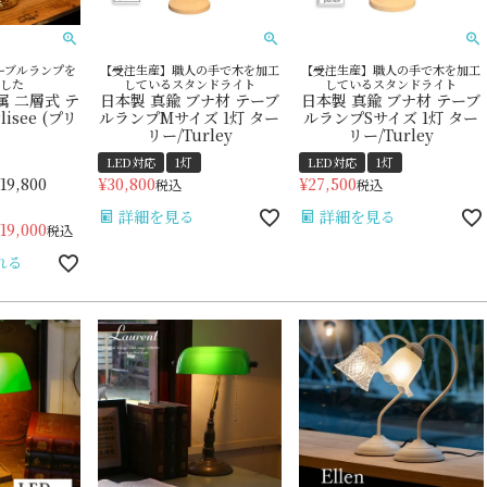
ーブルランプを
【受注生産】職人の手で木を加工
【受注生産】職人の手で木を加工
した
しているスタンドライト
しているスタンドライト
属 二層式 テ
日本製 真鍮 ブナ材 テーブ
日本製 真鍮 ブナ材 テーブ
isee (プリ
ルランプMサイズ 1灯 ター
ルランプSサイズ 1灯 ター
リー/Turley
リー/Turley
LED対応
1灯
LED対応
1灯
19,800
¥
30,800
¥
27,500
税込
税込
詳細を見る
詳細を見る
19,000
税込
れる