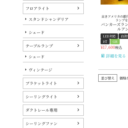
フロアライト
古きアメリカの銀
スタンドシャンデリア
ランプを
バンカーズランプ
ルア
シェード
LED対応
白熱
1灯
GR
テーブルランプ
¥
17,600
税込
詳細を見る
シェード
ヴィンテージ
並び替え
価格
ブラケットライト
シーリングライト
ダクトレール専用
シーリングファン