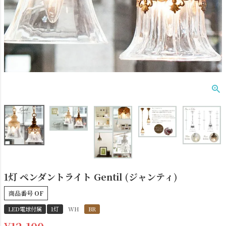
ダクトレール
テーブルランプ
1灯 ペンダントライト Gentil (ジャンティ)
商品番号
OF
フロアライト
ブラケットライト
LED電球付属
1灯
WH
BR