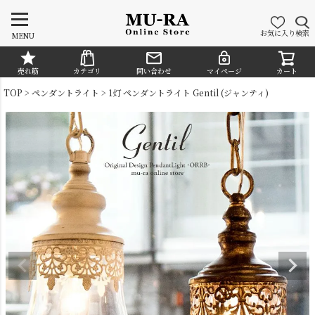
お気に入り
検索
MENU
売れ筋
カテゴリ
問い合わせ
マイページ
カート
CATEGORY
TOP
ペンダントライト
1灯 ペンダントライト Gentil (ジャンティ)
シャンデリア
ペンダントライト