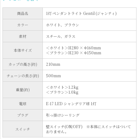
商品名
1灯 ペンダントライト Gentil (ジャンティ)
カラー
ホワイト、ブラウン
素材
スチール、ガラス
＜ホワイト＞H280 × Φ160mm
本体サイズ
＜ブラウン＞H230 × Φ150mm
カップの高さ(約)
210mm
チェーンの長さ(約)
500mm
＜ホワイト＞1.2kg
重量(約)
＜ブラウン＞1.0kg
電球
E-17 LED シャンデリア球 1灯
プラグ
引っ掛けシーリング
壁スイッチ(ON/OFF) ※本体にスイッチはついて
スイッチ
おりません。