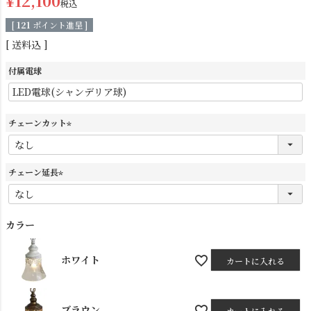
¥
12,100
税込
[
121
ポイント進呈 ]
送料込
付属電球
チェーンカット
シーリングライト
シーリングファン
(
必
須
チェーン延長
)
(
必
須
カラー
)
ホワイト
カートに入れる
ステンドグラス
照明パーツ
ブラウン
カートに入れる