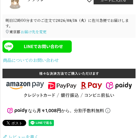
明日
12時00分
までのご注文で
2026/08/18（火）
に
佐川急便
でお届けしま
す。
東京都
お届け先を変更
商品についてのお問い合わせ
電球
雑貨
SNS
なら
月々1,008円
から。分割手数料無料
レビューを書く