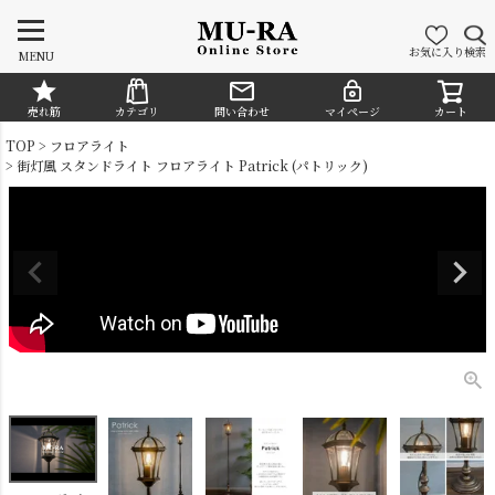
お気に入り
検索
MENU
売れ筋
カテゴリ
問い合わせ
マイページ
カート
CATEGORY
TOP
フロアライト
街灯風 スタンドライト フロアライト Patrick (パトリック)
シャンデリア
ペンダントライト