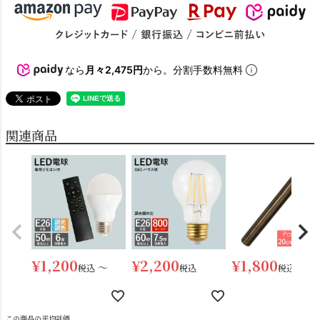
なら
月々2,475円
から。分割手数料無料
関連商品
電球
雑貨
SNS
¥
1,200
¥
2,200
¥
1,800
〜
税込
税込
税込