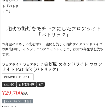
フロアライ
ト「パトリ
ック」
北欧の街灯をモチーフにしたフロアライト
「パトリック」
ダクトレール
テーブルランプ
お部屋にやさしい光を添え、空間を美しく演出するスタンドタイプ
の間接照明。 インテリアのアクセントとして、抜群の存在感を放ち
ます。
街灯風 スタンドライト フロア
フロアライト フロアランプ
ライト Patrick (パトリック)
商品番号
OF-037-1F
LED対応
白熱電球付属
1灯
¥
29,700
税込
フロアライト
ブラケットライト
[
297
ポイント進呈 ]