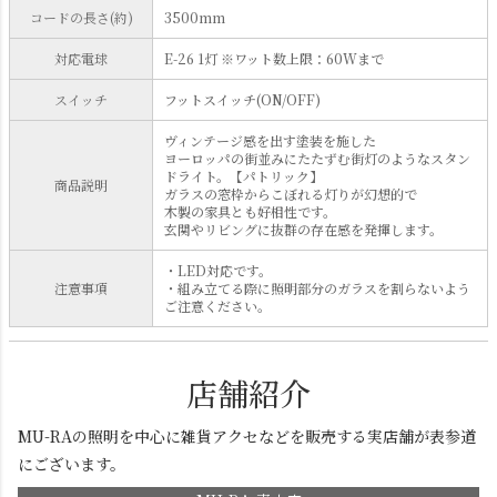
コードの長さ(約)
3500mm
対応電球
E-26 1灯 ※ワット数上限：60Wまで
スイッチ
フットスイッチ(ON/OFF)
ヴィンテージ感を出す塗装を施した
ヨーロッパの街並みにたたずむ街灯のようなスタン
ドライト。【パトリック】
商品説明
ガラスの窓枠からこぼれる灯りが幻想的で
木製の家具とも好相性です。
玄関やリビングに抜群の存在感を発揮します。
・LED対応です。
注意事項
・組み立てる際に照明部分のガラスを割らないよう
ご注意ください。
店舗紹介
MU-RAの照明を中心に雑貨アクセなどを販売する実店舗が表参道
にございます。