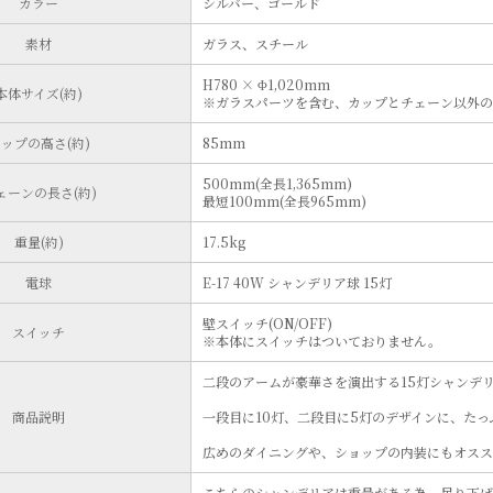
カラー
シルバー、ゴールド
素材
ガラス、スチール
H780 × Φ1,020mm
本体サイズ(約)
※ガラスパーツを含む、カップとチェーン以外の
ップの高さ(約)
85mm
500mm(全長1,365mm)
ェーンの長さ(約)
最短100mm(全長965mm)
重量(約)
17.5kg
電球
E-17 40W シャンデリア球 15灯
壁スイッチ(ON/OFF)
スイッチ
※本体にスイッチはついておりません。
二段のアームが豪華さを演出する15灯シャンデリア 
商品説明
一段目に10灯、二段目に5灯のデザインに、た
広めのダイニングや、ショップの内装にもオスス
こちらのシャンデリアは重量がある為、吊り下げ