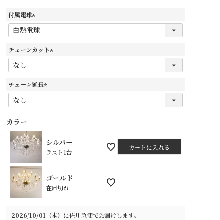
付属電球
(
必
須
チェーンカット
)
(
必
須
チェーン延長
)
(
必
須
カラー
)
シルバー
カートに入れる
ラスト1台
ゴールド
—
在庫切れ
2026/10/01（木）
に
佐川急便
でお届けします。