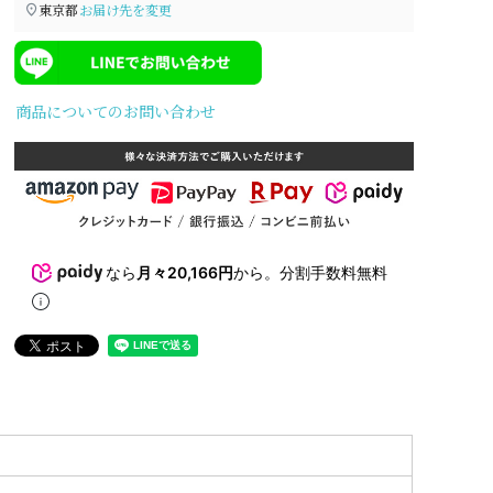
シルバー
ゴー
東京都
お届け先を変更
商品についてのお問い合わせ
なら
月々20,166円
から。分割手数料無料