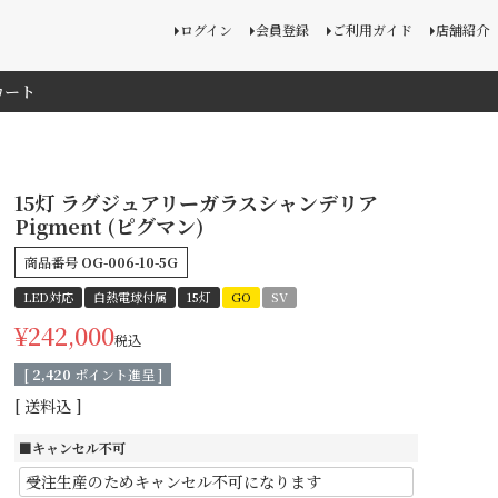
ログイン
会員登録
ご利用ガイド
店舗紹介
カート
15灯 ラグジュアリーガラスシャンデリア
Pigment (ピグマン)
商品番号
OG-006-10-5G
LED対応
白熱電球付属
15灯
GO
SV
¥
242,000
税込
[
2,420
ポイント進呈 ]
送料込
■キャンセル不可