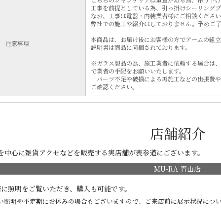
工事を前提としている為、引っ掛けシーリング
なお、工事は電器・内装業者様にご相談ください
弊社での施工や紹介はしておりません。予めご
本商品は、お届け後にお客様の方でアームの組立
注意事項
説明書は商品に同梱されております。
※ガラス製品の為、施工業者に依頼する場合は、
で業者の手配をお願いいたします。
パーツ不足や破損による再施工などの出張費や
ご確認ください。
店舗紹介
明を中心に雑貨アクセなどを販売する実店舗が表参道にございます。
MU-RA 青山店
際に照明をご覧いただき、購入も可能です。
い照明や不定期にお休みの場合もございますので、ご来店前に展示状況につい
。