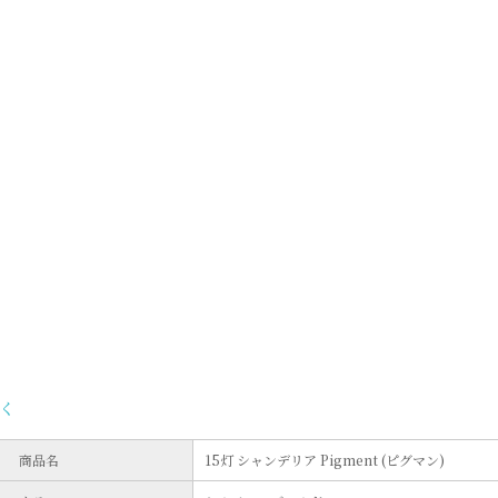
く
商品名
15灯 シャンデリア Pigment (ピグマン)