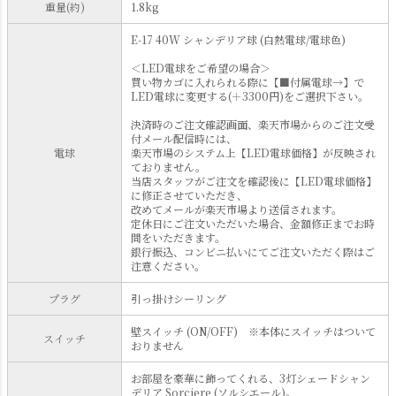
重量(約)
1.8kg
E-17 40W シャンデリア球 (白熱電球/電球色)
＜LED電球をご希望の場合＞
買い物カゴに入れられる際に【■付属電球→】で
LED電球に変更する(＋3300円)をご選択下さい。
決済時のご注文確認画面、楽天市場からのご注文受
付メール配信時には、
電球
楽天市場のシステム上【LED電球価格】が反映され
ておりません。
当店スタッフがご注文を確認後に【LED電球価格】
に修正させていただき、
改めてメールが楽天市場より送信されます。
定休日にご注文いただいた場合、金額修正までお時
間をいただきます。
銀行振込、コンビニ払いにてご注文いただく際はご
注意ください。
プラグ
引っ掛けシーリング
壁スイッチ (ON/OFF) ※本体にスイッチはついて
スイッチ
おりません
お部屋を豪華に飾ってくれる、3灯シェードシャン
デリア Sorciere (ソルシエール)。