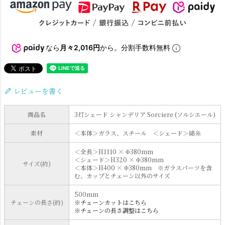
なら
月々2,016円
から。分割手数料無料
レビューを書く
商品名
3灯シェード シャンデリア Sorciere (ソルシエール)
素材
＜本体＞ガラス、スチール ＜シェード＞綿糸
＜全長＞H1110 × Φ380mm
＜シェード＞H320 × Φ380mm
サイズ(約)
＜本体＞H400 × Φ380mm ※ガラスパーツを含
む、カップとチェーン以外のサイズ
500mm
チェーンの長さ(約)
※チェーンカットはこちら
※チェーンの長さ調整はこちら