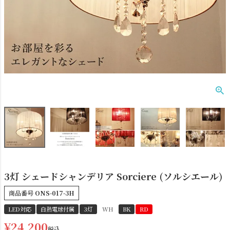
ダクトレール
テーブルランプ
3灯 シェードシャンデリア Sorciere (ソルシエール)
商品番号
ONS-017-3H
LED対応
白熱電球付属
3灯
WH
BK
RD
フロアライト
ブラケットライト
¥
24,200
税込