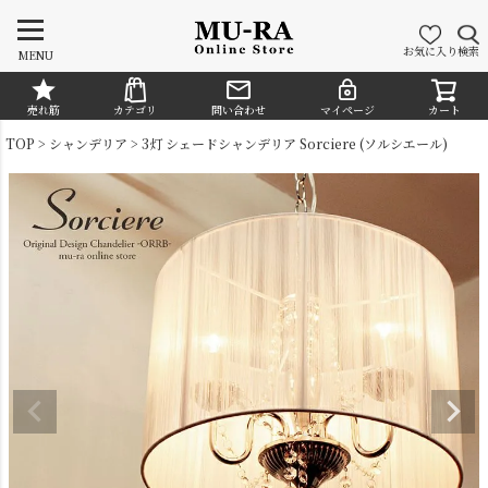
お気に入り
検索
MENU
売れ筋
カテゴリ
問い合わせ
マイページ
カート
CATEGORY
TOP
シャンデリア
3灯 シェードシャンデリア Sorciere (ソルシエール)
シャンデリア
ペンダントライト