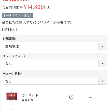
¥
14,800
会員特別価格
税込
[
484
ポイント進呈 ]
会員価格で購入するにはログインが必要です。
送料込
付属電球
(
シーリングライト
シーリングファン
必
須
チェーンカット
)
(
必
須
チェーン延長
)
(
必
須
)
ガーネット
—
在庫切れ
ステンドグラス
照明パーツ