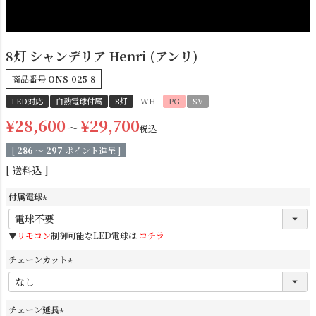
8灯 シャンデリア Henri (アンリ)
商品番号
ONS-025-8
LED対応
白熱電球付属
8灯
WH
PG
SV
¥
28,600
¥
29,700
〜
税込
シーリングライト
シーリングファン
[
286
〜
297
ポイント進呈 ]
送料込
付属電球
(
必
▼
リモコン
制御可能なLED電球は
コチラ
須
)
チェーンカット
(
必
ステンドグラス
照明パーツ
須
チェーン延長
)