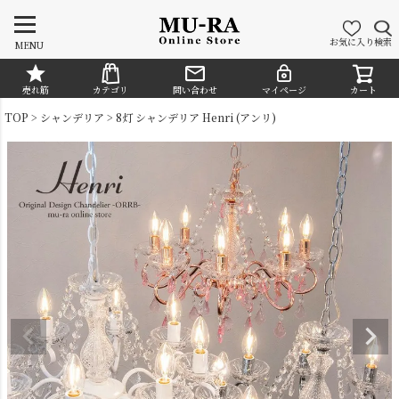
お気に入り
検索
MENU
売れ筋
カテゴリ
問い合わせ
マイページ
カート
CATEGORY
TOP
シャンデリア
8灯 シャンデリア Henri (アンリ)
シャンデリア
ペンダントライト