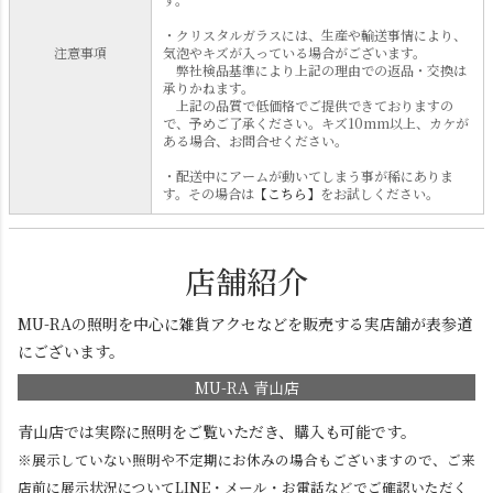
・クリスタルガラスには、生産や輸送事情により、
注意事項
気泡やキズが入っている場合がございます。
弊社検品基準により上記の理由での返品・交換は
承りかねます。
上記の品質で低価格でご提供できておりますの
で、予めご了承ください。キズ10mm以上、カケが
ある場合、お問合せください。
・配送中にアームが動いてしまう事が稀にありま
す。その場合は
【こちら】
をお試しください。
店舗紹介
MU-RAの照明を中心に雑貨アクセなどを販売する実店舗が表参道
にございます。
MU-RA 青山店
青山店では実際に照明をご覧いただき、購入も可能です。
※展示していない照明や不定期にお休みの場合もございますので、ご来
店前に展示状況についてLINE・メール・お電話などでご確認いただく