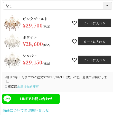
(
必
須
)
ピンクゴールド
カートに入れる
¥
29,700
税込
ホワイト
カートに入れる
¥
28,600
税込
電球
雑貨
シルバー
カートに入れる
¥
29,150
税込
SNS
明日
12時00分
までのご注文で
2026/08/11（火）
に
佐川急便
でお届けしま
す。
東京都
お届け先を変更
商品についてのお問い合わせ