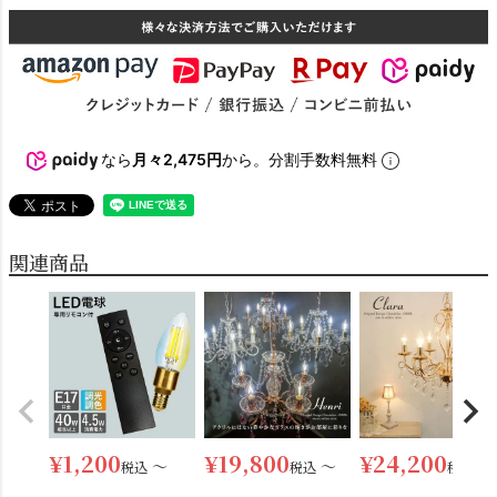
なら
月々2,475円
から。分割手数料無料
関連商品
¥
1,200
¥
19,800
¥
24,200
〜
〜
〜
税込
税込
税込