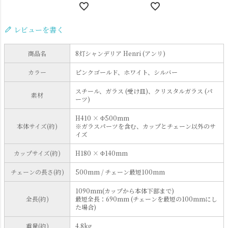
レビューを書く
商品名
8灯シャンデリア Henri (アンリ)
カラー
ピンクゴールド、ホワイト、シルバー
スチール、ガラス (受け皿)、クリスタルガラス (パ
素材
ーツ)
H410 × Φ500mm
本体サイズ(約)
※ガラスパーツを含む、カップとチェーン以外のサ
イズ
カップサイズ(約)
H180 × Φ140mm
チェーンの長さ(約)
500mm / チェーン最短100mm
1090mm(カップから本体下部まで)
全長(約)
最短全長：690mm (チェーンを最短の100mmにし
た場合)
重量(約)
4.8kg