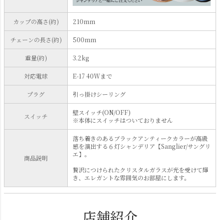
カップの高さ(約)
210mm
チェーンの長さ(約)
500mm
重量(約)
3.2kg
対応電球
E-17 40Wまで
プラグ
引っ掛けシーリング
壁スイッチ(ON/OFF)
スイッチ
※本体にスイッチはついておりません
落ち着きのあるブラックアンティークカラーが高級
感を演出する６灯シャンデリア【Sanglier/サングリ
エ】。
商品説明
贅沢につけられたクリスタルガラスが光を受けて輝
き、エレガントな雰囲気のお部屋にします。
店舗紹介