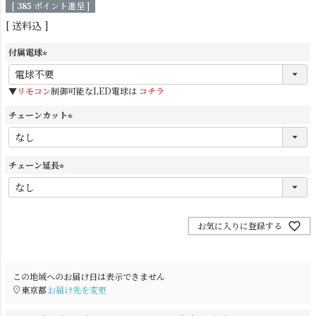
[
385
ポイント進呈 ]
送料込
付属電球
(
必
▼
リモコン
制御可能なLED電球は
コチラ
須
)
チェーンカット
(
シーリングライト
シーリングファン
必
須
チェーン延長
)
(
必
須
)
お気に入りに登録する
この地域へのお届け日は表示できません
東京都
お届け先を変更
ステンドグラス
照明パーツ