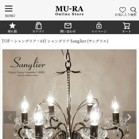
お気に入り
検索
MENU
売れ筋
カテゴリ
問い合わせ
マイページ
カート
CATEGORY
TOP
シャンデリア
6灯 シャンデリア Sanglier (サングリエ)
シャンデリア
ペンダントライト