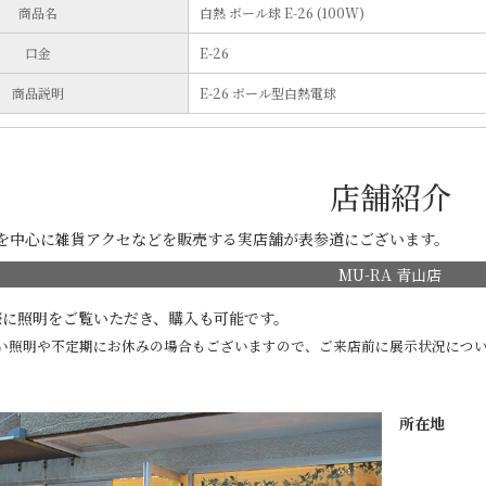
商品名
白熱 ボール球 E-26 (100W)
口金
E-26
商品説明
E-26 ボール型白熱電球
店舗紹介
明を中心に雑貨アクセなどを販売する実店舗が表参道にございます。
MU-RA 青山店
際に照明をご覧いただき、購入も可能です。
い照明や不定期にお休みの場合もございますので、ご来店前に展示状況につい
。
所在地