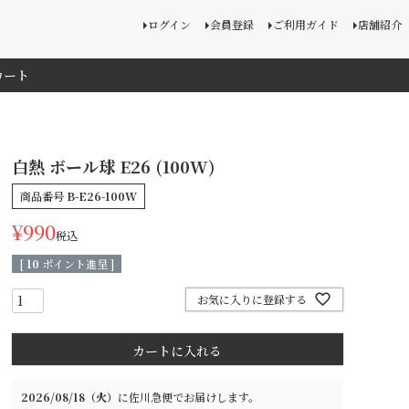
ログイン
会員登録
ご利用ガイド
店舗紹介
カート
白熱 ボール球 E26 (100W)
商品番号
B-E26-100W
¥
990
税込
[
10
ポイント進呈 ]
お気に入りに登録する
カートに入れる
2026/08/18（火）
に
佐川急便
でお届けします。