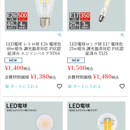
LED電球 レトロ球 E26 電球色
LED電球ロング球 E17 電球色
40w相当 調光器非対応 PSE認
25w相当 調光器非対応 PSE認
証済み エジソンバルブ ST64
証済み T125
¥
1,400
¥
1,500
税込
税込
¥
1,380
¥
1,480
会員特別価格
会員特別価格
税込
税込
カートに入れる
カートに入れる