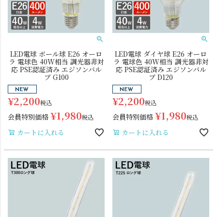
LED電球 ボール球 E26 オーロ
LED電球 ダイヤ球 E26 オーロ
ラ 電球色 40W相当 調光器非対
ラ 電球色 40W相当 調光器非対
応 PSE認証済み エジソンバル
応 PSE認証済み エジソンバル
ブ G100
ブ D120
ダクトレール
テーブルランプ
¥
2,200
¥
2,200
税込
税込
¥
1,980
¥
1,980
会員特別価格
会員特別価格
税込
税込
カートに入れる
カートに入れる
フロアライト
ブラケットライト