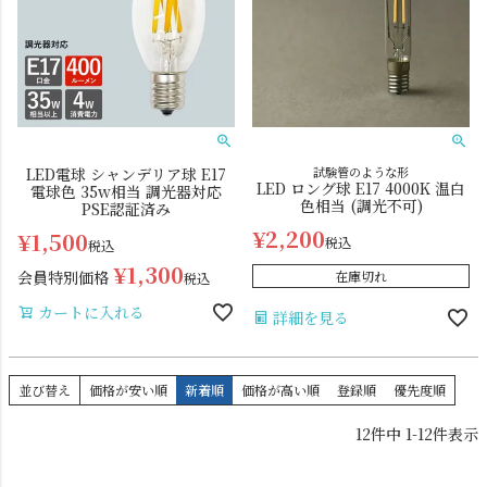
LED電球 シャンデリア球 E17
試験管のような形
LED ロング球 E17 4000K 温白
電球色 35w相当 調光器対応
色相当 (調光不可)
PSE認証済み
¥
2,200
¥
1,500
税込
税込
¥
1,300
会員特別価格
在庫切れ
税込
カートに入れる
詳細を見る
並び替え
価格が安い順
新着順
価格が高い順
登録順
優先度順
12
件中
1
-
12
件表示