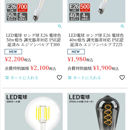
LED電球 ロング球 E26 電球色
LED電球 ロング球 E26 電球色
50w相当 調光器非対応 PSE認
40w相当 調光器非対応 PSE認
証済み エジソンバルブ T300
証済み エジソンバルブ T225
シーリングライト
シーリングファン
¥
2,200
¥
1,980
税込
税込
¥
2,100
¥
1,900
会員特別価格
会員特別価格
税込
税込
カートに入れる
カートに入れる
ステンドグラス
照明パーツ