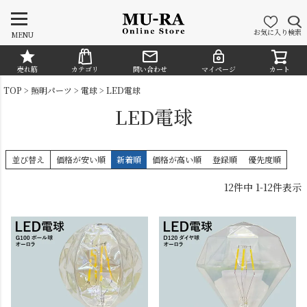
お気に入り
検索
MENU
売れ筋
カテゴリ
問い合わせ
マイページ
カート
CATEGORY
TOP
照明パーツ
電球
LED電球
LED電球
並び替え
価格が安い順
新着順
価格が高い順
登録順
優先度順
12
件中
1
-
12
件表示
シャンデリア
ペンダントライト