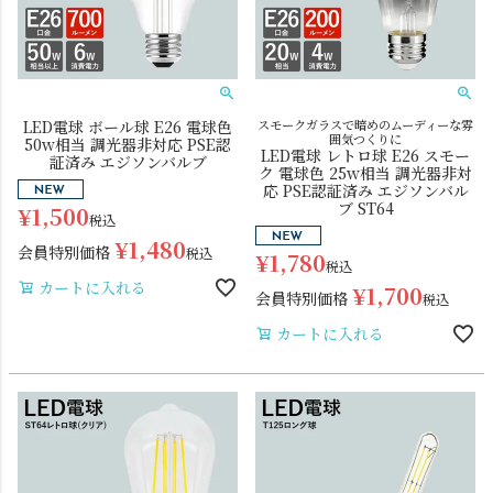
LED電球 ボール球 E26 電球色
スモークガラスで暗めのムーディーな雰
囲気つくりに
50w相当 調光器非対応 PSE認
LED電球 レトロ球 E26 スモー
証済み エジソンバルブ
ク 電球色 25w相当 調光器非対
応 PSE認証済み エジソンバル
ブ ST64
¥
1,500
税込
電球
雑貨
¥
1,480
会員特別価格
税込
¥
1,780
税込
SNS
カートに入れる
¥
1,700
会員特別価格
税込
カートに入れる