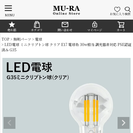
お気に入り
検索
MENU
売れ筋
カテゴリ
問い合わせ
マイページ
カート
CATEGORY
TOP
照明パーツ
電球
LED電球 ミニクリプトン球 クリア E17 電球色 30w相当 調光器非対応 PSE認証
済み G35
シャンデリア
ペンダントライト