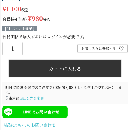
¥
1,100
税込
¥
980
会員特別価格
税込
[
11
ポイント進呈 ]
会員価格で購入するにはログインが必要です。
お気に入りに登録する
シーリングライト
シーリングファン
カートに入れる
明日
12時00分
までのご注文で
2026/08/08（土）
に
佐川急便
でお届けしま
す。
東京都
お届け先を変更
ステンドグラス
照明パーツ
商品についてのお問い合わせ