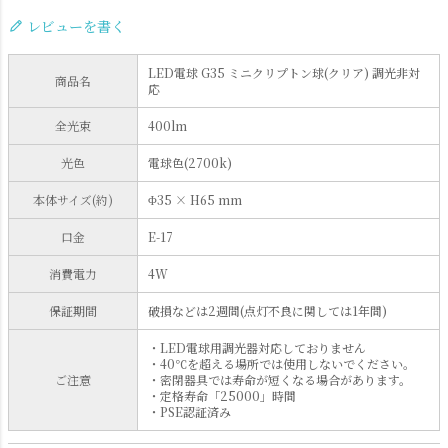
レビューを書く
LED電球 G35 ミニクリプトン球(クリア) 調光非対
商品名
応
全光束
400lm
光色
電球色(2700k)
本体サイズ(約)
Φ35 × H65 mm
口金
E-17
消費電力
4W
保証期間
破損などは2週間(点灯不良に関しては1年間)
・LED電球用調光器対応しておりません
・40℃を超える場所では使用しないでください。
ご注意
・密閉器具では寿命が短くなる場合があります。
・定格寿命「25000」時間
・PSE認証済み