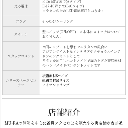
E-26 60Wまで(Aタイプ)
対応電球
E-17 40Wまで(B/Cタイプ)
※ラタンのためLED電球専用となります
プラグ
引っ掛けシーリング
壁スイッチ(ON/OFF) ※本体にスイッチはついて
スイッチ
おりません。
南国のリゾートを思わせるラタンの風合い
アジアンテイストなインテリアやナチュラルインテ
スタッフコメント
リアのアクセントとして
ラタンを加工しハンドメイドで編み上げた天然素材
のハンドメイドペンダントライトです
紙紐素材Sサイズ
シリーズページはコ
紙紐素材Mサイズ
チラ
アイランドランプ
店舗紹介
MU-RAの照明を中心に雑貨アクセなどを販売する実店舗が表参道