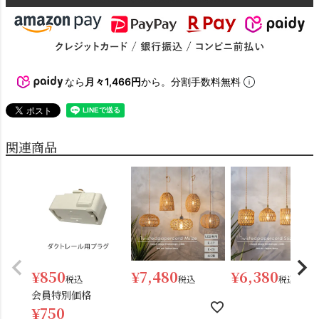
なら
月々1,466円
から。分割手数料無料
関連商品
¥
850
¥
7,480
¥
6,380
税込
税込
税込
会員特別価格
¥
750