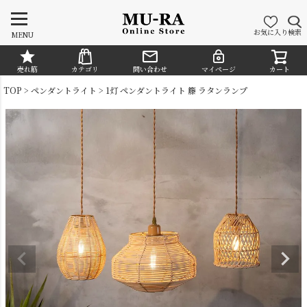
お気に入り
検索
MENU
売れ筋
カテゴリ
問い合わせ
マイページ
カート
CATEGORY
TOP
ペンダントライト
1灯 ペンダントライト 籐 ラタンランプ
シャンデリア
ペンダントライト