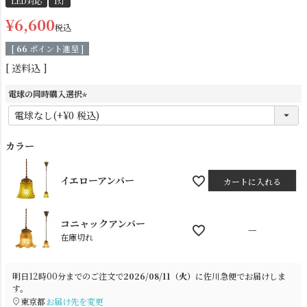
LED対応
1灯
¥
6,600
税込
[
66
ポイント進呈 ]
送料込
電球の同時購入選択
(
必
シーリングライト
シーリングファン
須
カラー
)
イエローアンバー
カートに入れる
コニャックアンバー
—
在庫切れ
明日
12時00分
までのご注文で
2026/08/11（火）
に
佐川急便
でお届けしま
す。
ステンドグラス
照明パーツ
東京都
お届け先を変更