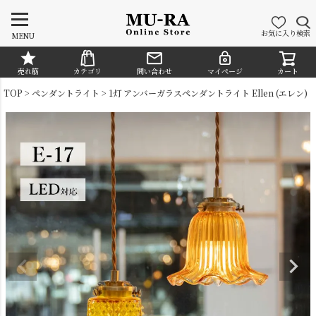
お気に入り
検索
MENU
売れ筋
カテゴリ
問い合わせ
マイページ
カート
CATEGORY
TOP
ペンダントライト
1灯 アンバーガラスペンダントライト Ellen (エレン)
シャンデリア
ペンダントライト