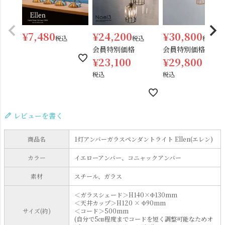
¥
7,480
¥
24,200
¥
30,800
税込
税込
税込
会員特別価格
会員特別価格
¥
23,100
¥
29,800
税込
税込
レビューを書く
商品名
1灯アンバーガラスペンダントライト Ellen(エレン)
カラー
イエローアンバー、コニャックアンバー
素材
スチール、ガラス
＜ガラスシェード＞H140×Φ130mm
＜天井カップ＞H120 × Φ90mm
サイズ(約)
＜コード＞500mm
(自分で5㎝程度までコードを短く調整可能なためオ