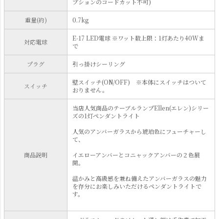
プションのコードカット不可)
重量(約)
0.7kg
E-17 LED電球 ※ワット数上限：1灯あたり40Wま
対応電球
で
プラグ
引っ掛けシーリング
壁スイッチ(ON/OFF) ※本体にスイッチはついて
スイッチ
おりません。
当店人気商品のテーブルランプEllen(エレン)シリー
ズの1灯ペンダントライト
人気のアンバーガラスから琥珀色にフューチャーし
て、
商品説明
イエローアンバーとコニャックアンバーの２色展
開。
温かみと高級感を兼ね備えたアンバーガラスの魅力
を存分にお楽しみいただけるペンダントライトで
す。