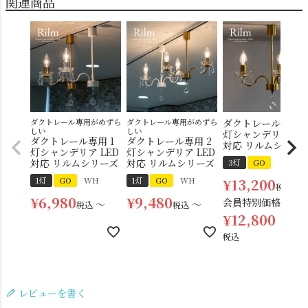
関連商品
ダクトレール専用がめずら
ダクトレール専用がめずら
ダクトレール専用 3
しい
しい
灯シャンデリア LE
ダクトレール専用 1
ダクトレール専用 2
対応 リルムシリー
灯シャンデリア LED
灯シャンデリア LED
対応 リルムシリーズ
対応 リルムシリーズ
3灯
GO
1灯
GO
WH
1灯
GO
WH
¥
13,200
税込
¥
6,980
¥
9,480
会員特別価格
〜
〜
税込
税込
¥
12,800
税込
レビューを書く