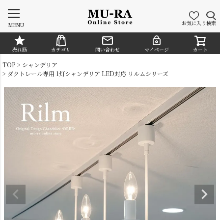
お気に入り
検索
MENU
売れ筋
カテゴリ
問い合わせ
マイページ
カート
CATEGORY
TOP
シャンデリア
ダクトレール専用 1灯シャンデリア LED対応 リルムシリーズ
シャンデリア
ペンダントライト