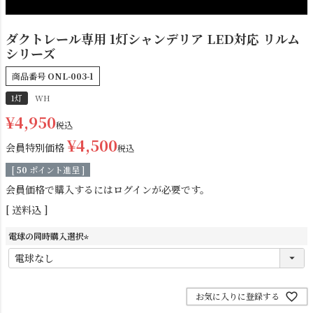
ダクトレール専用 1灯シャンデリア LED対応 リルム
シリーズ
商品番号
ONL-003-1
1灯
WH
¥
4,950
税込
シーリングライト
シーリングファン
¥
4,500
会員特別価格
税込
[
50
ポイント進呈 ]
会員価格で購入するにはログインが必要です。
送料込
電球の同時購入選択
(
必
須
)
お気に入りに登録する
ステンドグラス
照明パーツ