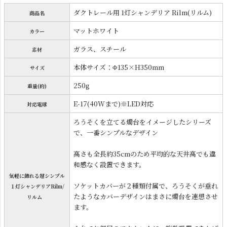
ダクトレール用 1灯シャンデリア Rilm(リルム)
商品名
マットホワイト
カラー
ガラス、スチール
素材
本体サイズ：Φ135×H350mm
サイズ
250g
重量(約)
E-17(40Wまで)※LED対応
対応電球
ろうそくを立てる燭台をイメージしたシリーズ
で、一番シンプルなデザイン
高さも全長約35cmのため平均的な天井高でも違
和感なく設置できます。
気軽に飾れる超シンプル
ソケットカバーが２種類付属で、ろうそくが垂れ
１灯シャンデリアRilm/
たようなカバーデザインはまさに燭台を連想させ
リルム
ます。