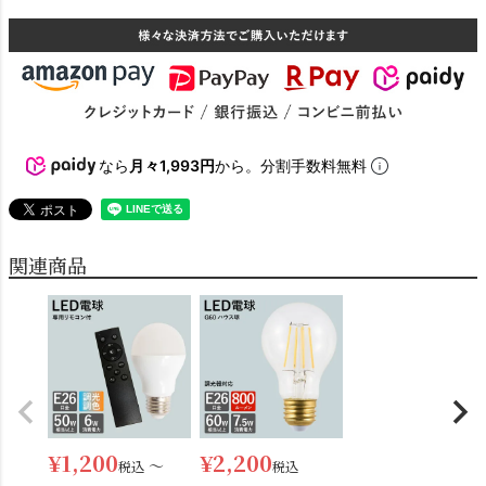
なら
月々1,993円
から。分割手数料無料
関連商品
¥
1,200
¥
2,200
〜
税込
税込