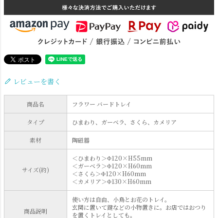
レビューを書く
電球
雑貨
商品名
フラワー バードトレイ
タイプ
ひまわり、ガーベラ、さくら、カメリア
SNS
素材
陶磁器
＜ひまわり＞Φ120×H55mm
＜ガーベラ＞Φ120×H60mm
サイズ(約)
＜さくら＞Φ120×H60mm
＜カメリア＞Φ130×H60mm
使い方は自由、小鳥とお花のトレイ。
玄関に置いて鍵などの小物置きに。お店ではおつり
商品説明
を置くトレイとしても。