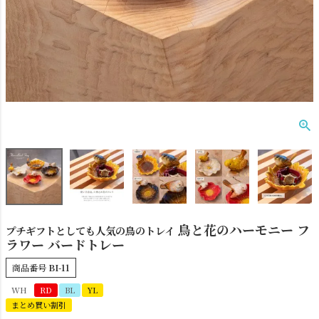
ダクトレール
テーブルランプ
鳥と花のハーモニー フ
プチギフトとしても人気の鳥のトレイ
ラワー バードトレー
商品番号
BI-11
WH
RD
BL
YL
フロアライト
ブラケットライト
まとめ買い割引