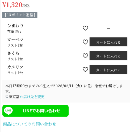
¥
1,320
税込
[
13
ポイント進呈 ]
ひまわり
—
在庫切れ
ガーベラ
カートに入れる
ラスト1台
さくら
カートに入れる
シーリングライト
シーリングファン
ラスト1台
カメリア
カートに入れる
ラスト1台
本日
12時00分
までのご注文で
2026/08/11（火）
に
佐川急便
でお届けしま
す。
東京都
お届け先を変更
商品についてのお問い合わせ
ステンドグラス
照明パーツ