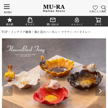
お気に入り
検索
MENU
売れ筋
カテゴリ
問い合わせ
マイページ
カート
CATEGORY
TOP
インテリア雑貨
鳥と花のハーモニー フラワー バードトレー
シャンデリア
ペンダントライト