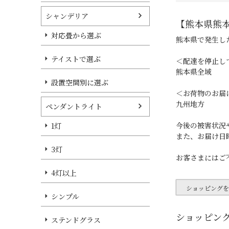
シャンデリア
【熊本県熊
対応畳から選ぶ
熊本県で発生し
テイストで選ぶ
＜配達を停止し
熊本県全域
設置空間別に選ぶ
＜お荷物のお届
九州地方
ペンダントライト
今後の被害状況
1灯
また、お届け日
3灯
お客さまにはご
4灯以上
ショッピング
シンプル
ショッピン
ステンドグラス