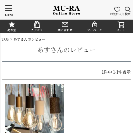
お気に入り
検索
MENU
売れ筋
カテゴリ
問い合わせ
マイページ
カート
CATEGORY
TOP
あすさんのレビュー
あすさんのレビュー
1
件中
1
-
1
件表示
シャンデリア
ペンダントライト