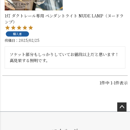
1灯 ダクトレール専用 ペンダントライト NUDE LAMP（ヌードラ
ンプ）
購入者
投稿日
2025/02/25
ダクトレール
テーブルランプ
ソケット部分もしっかりしていてお値段以上だと思います！

高見栄する照明です。
1
件中
1
-
1
件表示
ペー
フロアライト
ブラケットライト
ジト
ップ